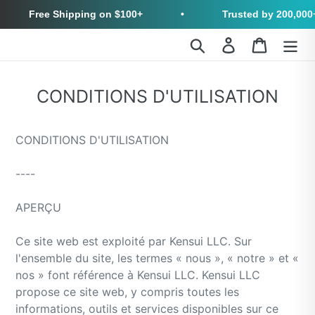
Free Shipping on $100+
•
Trusted by 200,000+ Cus
Passer
Recherche
Se connecter
Chariot
au
contenu
CONDITIONS D'UTILISATION
CONDITIONS D'UTILISATION
----
APERÇU
Ce site web est exploité par Kensui LLC. Sur
l'ensemble du site, les termes « nous », « notre » et «
nos » font référence à Kensui LLC. Kensui LLC
propose ce site web, y compris toutes les
informations, outils et services disponibles sur ce